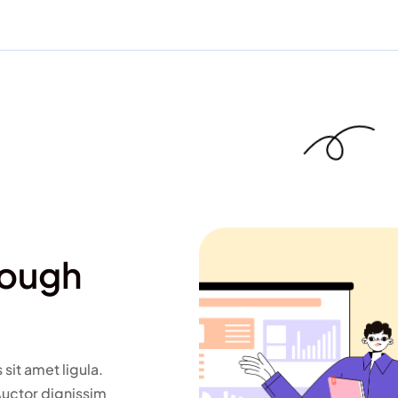
rough
 sit amet ligula.
Auctor dignissim