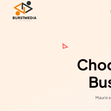
Choo
Bu
Mauris s