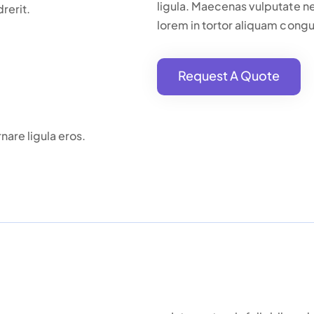
ligula. Maecenas vulputate n
rerit.
lorem in tortor aliquam congu
Request A Quote
Request A Quote
nare ligula eros.