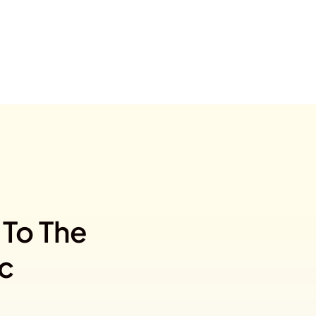
 To The
ic