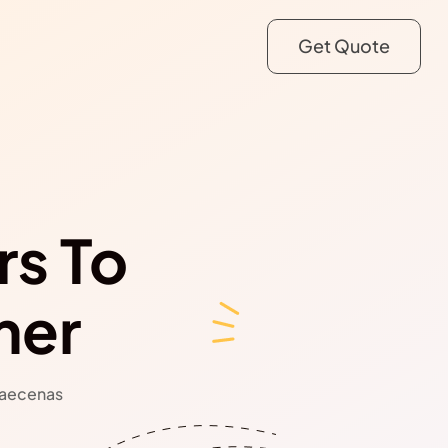
Get Quote
s To
mer
 Maecenas