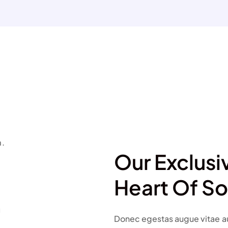
m.
Our Exclusi
Heart Of So
n
Donec egestas augue vitae au