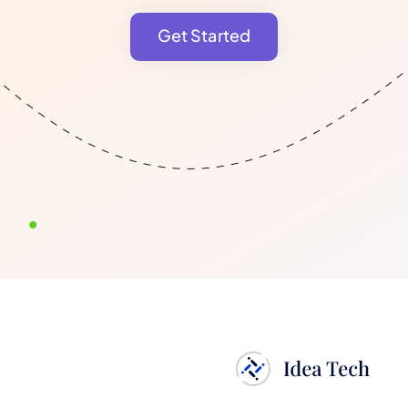
Get Started
Get Started